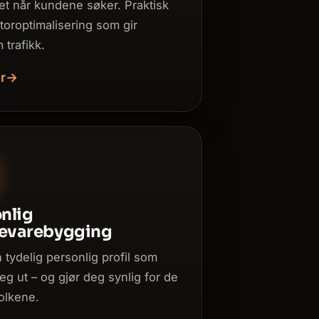
net når kundene søker. Praktisk
oroptimalisering som gir
 trafikk.
r
→
nlig
evarebygging
 tydelig personlig profil som
deg ut – og gjør deg synlig for de
folkene.