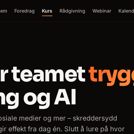
jem
Foredrag
Kurs
Rådgivning
Webinar
Kalend
r teamet
tryg
g og AI
sosiale medier og mer – skreddersydd
r effekt fra dag én. Slutt å lure på hvor