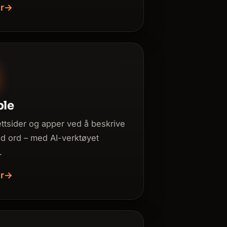
r
→
ble
ttsider og apper ved å beskrive
 ord – med AI-verktøyet
.
r
→