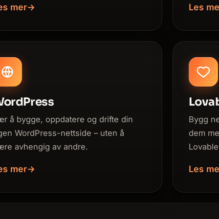
es mer
→
Les me
ordPress
Lova
ær å bygge, oppdatere og drifte din
Bygg ne
gen WordPress-nettside – uten å
dem med
ære avhengig av andre.
Lovable
es mer
→
Les me