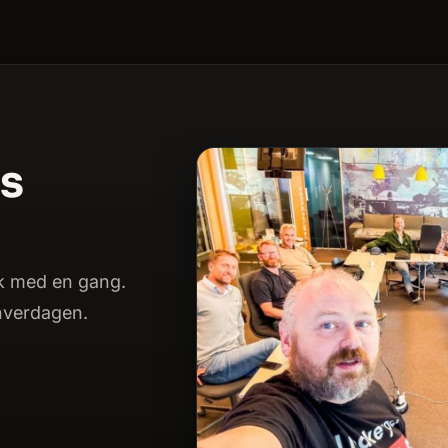
ns
uk med en gang.
 hverdagen.