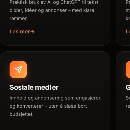
Praktisk bruk av AI og ChatGPT til tekst,
P
bilder, idéer og annonser – med klare
m
rammer.
k
Les mer
→
L
Sosiale medier
G
Innhold og annonsering som engasjerer
S
og konverterer – uten å sløse bort
r
budsjettet.