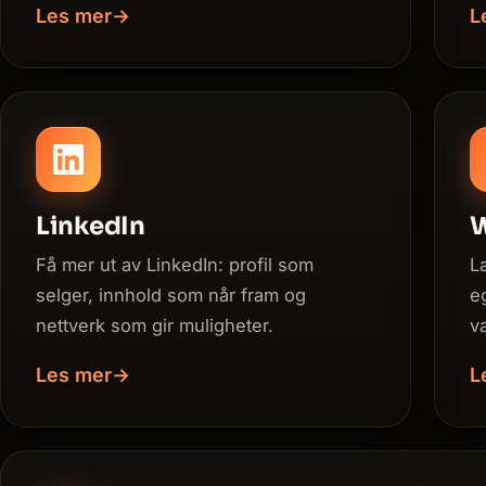
Les mer
→
L
LinkedIn
W
Få mer ut av LinkedIn: profil som
L
selger, innhold som når fram og
e
nettverk som gir muligheter.
v
Les mer
→
L