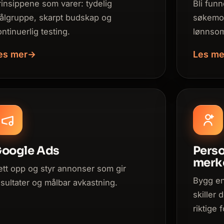
rinsippene som varer: tydelig
Bli fun
ålgruppe, skarpt budskap og
søkemot
ontinuerlig testing.
lønnsom
es mer
→
Les me
oogle Ads
Perso
merk
ett opp og styr annonser som gir
Bygg en
esultater og målbar avkastning.
skiller 
riktige 