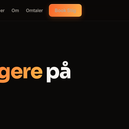
Book Stig
er
Om
Omtaler
gere
på